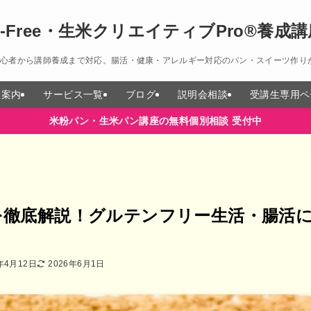
-Free・生米クリエイティブPro®︎養成
から講師養成まで対応。腸活・健康・アレルギー対応のパン・スイーツ作りが学べます
座案内
サービス一覧
ブログ
説明会相談
受講生専用ペ
米粉パン・生米パン講座の無料個別相談 受付中
を徹底解説！グルテンフリー生活・腸活
年4月12日
2026年6月1日