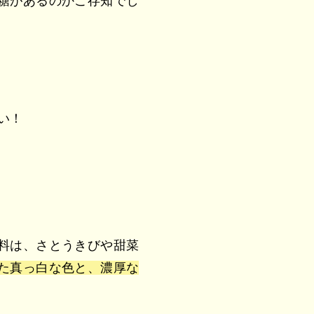
糖があるのかご存知でし
い！
料は、さとうきびや甜菜
た真っ白な色と、濃厚な