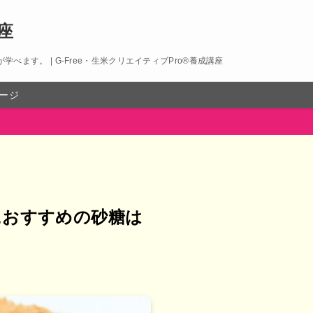
講座
。 | G-Free・生米クリエイティブPro®︎養成講座
ージ
におすすめの砂糖は