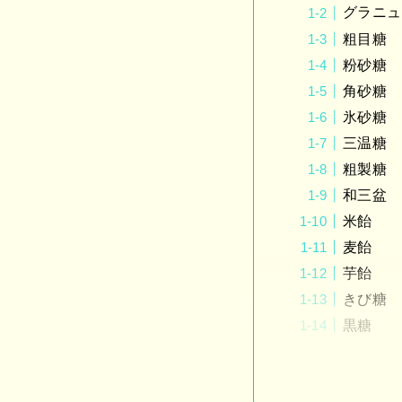
グラニュ
粗目糖
粉砂糖
角砂糖
氷砂糖
三温糖
粗製糖
和三盆
米飴
麦飴
芋飴
きび糖
黒糖