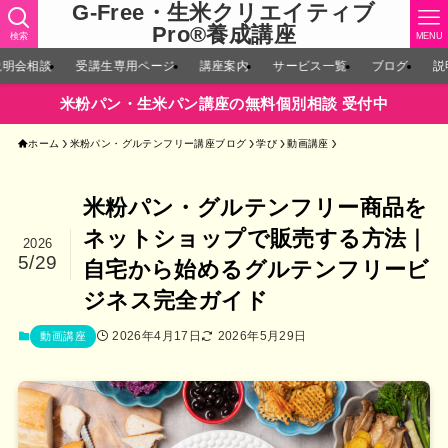
G-Free・生米クリエイティブ
Pro®︎養成講座
検索
MENU
説明会相談
受講生専用ページ
講座案内
サービス一覧
ブログ
説
米粉パン・生米パン講座の無料個別相談 受付中
ホーム
米粉パン・グルテンフリー講座ブログ
学び
動画講座
米粉パン・グルテンフリー商品を
ネットショップで販売する方法｜
2026
5/29
自宅から始めるグルテンフリービ
ジネス完全ガイド
2026年4月17日
2026年5月29日
動画講座