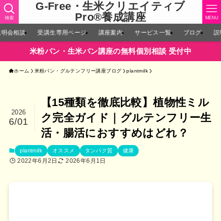
G-Free・生米クリエイティブ
Pro®︎養成講座
検索
MENU
説明会相談
受講生専用ページ
講座案内
サービス一覧
ブログ
説
米粉パン・生米パン講座の無料個別相談 受付中
ホーム
米粉パン・グルテンフリー講座ブログ
plantmilk
【15種類を徹底比較】植物性ミル
2026
ク完全ガイド｜グルテンフリー生
6/01
活・腸活におすすめはどれ？
plantmilk
オススメ
タンパク質
健康
2022年6月2日
2026年6月1日