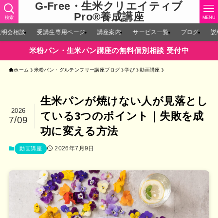
G-Free・生米クリエイティブ
Pro®︎養成講座
検索
MENU
説明会相談
受講生専用ページ
講座案内
サービス一覧
ブログ
説
米粉パン・生米パン講座の無料個別相談 受付中
ホーム
米粉パン・グルテンフリー講座ブログ
学び
動画講座
生米パンが焼けない人が見落とし
2026
ている3つのポイント｜失敗を成
7/09
功に変える方法
2026年7月9日
動画講座