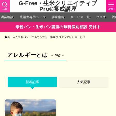
G-Free・生米クリエイティブ
Pro®︎養成講座
検索
MENU
説明会相談
受講生専用ページ
講座案内
サービス一覧
ブログ
説
米粉パン・生米パン講座の無料個別相談 受付中
ホーム
米粉パン・グルテンフリー講座ブログ
アレルギーとは
アレルギーとは
– tag –
新着記事
人気記事