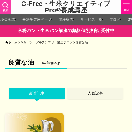
G-Free・生米クリエイティブ
Pro®︎養成講座
検索
MENU
説明会相談
受講生専用ページ
講座案内
サービス一覧
ブログ
説
米粉パン・生米パン講座の無料個別相談 受付中
ホーム
米粉パン・グルテンフリー講座ブログ
良質な油
良質な油
– category –
新着記事
人気記事