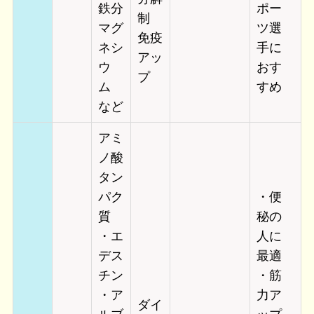
鉄分
ポー
制
マグ
ツ選
免疫
ネシ
手に
アッ
ウ
おす
プ
ム
すめ
など
アミ
ノ酸
タン
パク
・便
質
秘の
・エ
人に
デス
最適
チン
・筋
・ア
力ア
ダイ