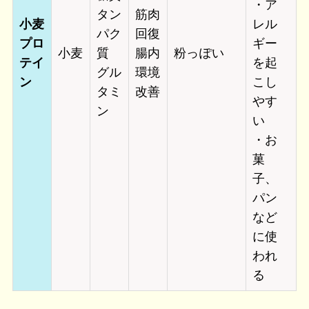
・ア
タン
筋肉
小麦
レル
パク
回復
プロ
ギー
小麦
質
腸内
粉っぽい
テイ
を起
グル
環境
ン
こし
タミ
改善
やす
ン
い
・お
菓
子、
パン
など
に使
われ
る