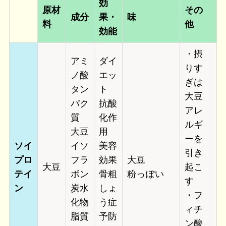
効
原材
その
成分
果・
味
料
他
効能
・摂
アミ
ダイ
りす
ノ酸
エッ
ぎは
タン
ト
大豆
パク
抗酸
アレ
質
化作
ルギ
大豆
用
ー
を
ソイ
イソ
美容
引き
プロ
フラ
効果
大豆
大豆
起こ
テイ
ボン
骨粗
粉っぽい
す
ン
炭水
しょ
・フ
化物
う症
ィチ
脂質
予防
ン酸