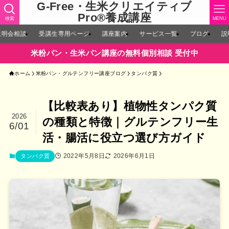
G-Free・生米クリエイティブ
Pro®︎養成講座
検索
MENU
説明会相談
受講生専用ページ
講座案内
サービス一覧
ブログ
説
米粉パン・生米パン講座の無料個別相談 受付中
ホーム
米粉パン・グルテンフリー講座ブログ
タンパク質
【比較表あり】植物性タンパク質
2026
の種類と特徴｜グルテンフリー生
6/01
活・腸活に役立つ選び方ガイド
2022年5月8日
2026年6月1日
タンパク質