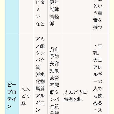
ビタ
更年
とい
ミ
期障
う毒
ン
害軽
素を
など
減
持つ
アミ
ノ酸
・牛
貧血
タン
乳、
予防
パク
大豆
美容
質
アレ
効果
炭水
ルギ
疲労
化物
ー
の
ピー
軽減
えん
脂質
人で
プロ
筋タ
えんどう豆
どう
アル
も飲
テイ
ンパ
特有の味
豆
ギニ
める
ン
ク質
ン
・ス
分解