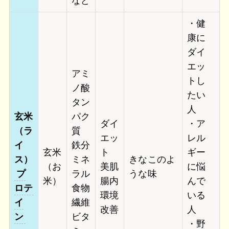
など
・健
康に
ダイ
エッ
アミ
トし
ノ酸
たい
タン
人
玄米
パク
ダイ
・ア
（ラ
質
エッ
レル
イ
鉄分
玄米
ト
ギー
ス）
ミネ
きなこのよ
（お
美肌
に悩
プ
ラル
うな味
米）
腸内
んで
ロテ
食物
環境
いる
イ
繊維
改善
人
ン
ビタ
・野