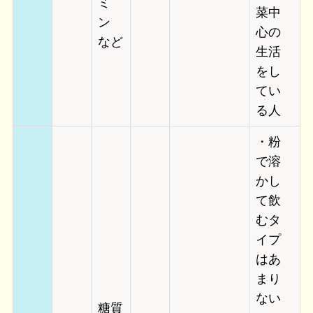
ミ
菜中
ン
心の
など
生活
をし
てい
る人
・粉
で溶
かし
て飲
むタ
イプ
は
あ
まり
ない
糖質