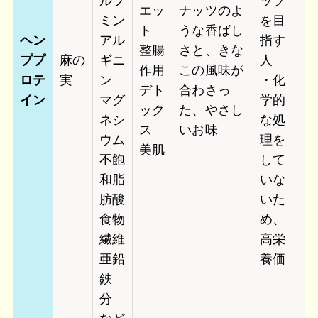
ルブ
ップ
エッ
ナッツのよ
ミン
を目
ト
うな香ばし
ヘン
アル
指す
整腸
さと、きな
ププ
麻の
ギニ
人
作用
この風味が
ロテ
実
ン
・化
デト
合わさっ
イン
マグ
学的
ック
た、やさし
ネシ
な処
ス
いお味
ウム
理を
美肌
不飽
して
和脂
いな
肪酸
いた
食物
め、
繊維
高栄
亜鉛
養価
鉄
分