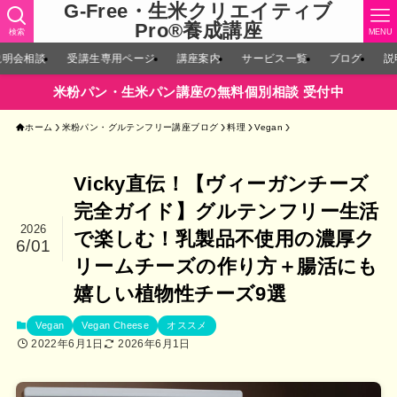
G-Free・生米クリエイティブ
Pro®︎養成講座
検索
MENU
説明会相談
受講生専用ページ
講座案内
サービス一覧
ブログ
説
米粉パン・生米パン講座の無料個別相談 受付中
ホーム
米粉パン・グルテンフリー講座ブログ
料理
Vegan
Vicky直伝！【ヴィーガンチーズ
完全ガイド】グルテンフリー生活
2026
で楽しむ！乳製品不使用の濃厚ク
6/01
リームチーズの作り方＋腸活にも
嬉しい植物性チーズ9選
Vegan
Vegan Cheese
オススメ
2022年6月1日
2026年6月1日