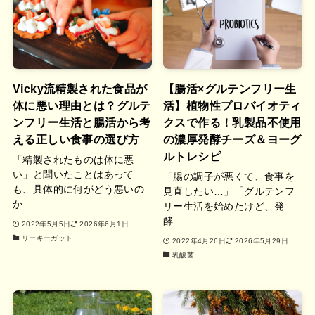
Vicky流精製された食品が
【腸活×グルテンフリー生
体に悪い理由とは？グルテ
活】植物性プロバイオティ
ンフリー生活と腸活から考
クスで作る！乳製品不使用
える正しい食事の選び方
の濃厚発酵チーズ＆ヨーグ
ルトレシピ
「精製されたものは体に悪
い」と聞いたことはあって
「腸の調子が悪くて、食事を
も、具体的に何がどう悪いの
見直したい…」「グルテンフ
か...
リー生活を始めたけど、発
酵...
2022年5月5日
2026年6月1日
リーキーガット
2022年4月26日
2026年5月29日
乳酸菌