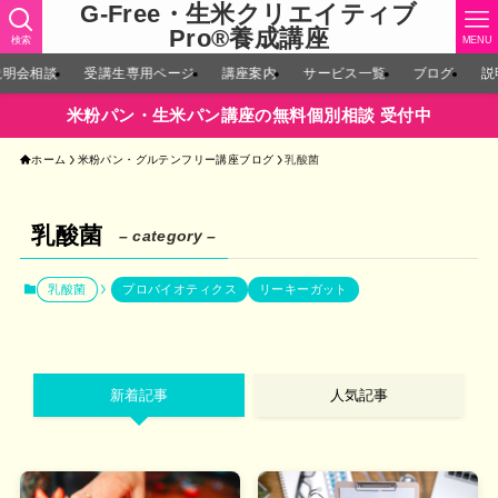
G-Free・生米クリエイティブ
Pro®︎養成講座
検索
MENU
説明会相談
受講生専用ページ
講座案内
サービス一覧
ブログ
説
米粉パン・生米パン講座の無料個別相談 受付中
ホーム
米粉パン・グルテンフリー講座ブログ
乳酸菌
乳酸菌
– category –
乳酸菌
プロバイオティクス
リーキーガット
新着記事
人気記事