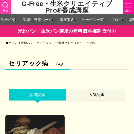
G-Free・生米クリエイティブ
Pro®︎養成講座
検索
MENU
説明会相談
受講生専用ページ
講座案内
サービス一覧
ブログ
説
米粉パン・生米パン講座の無料個別相談 受付中
ホーム
米粉パン・グルテンフリー講座ブログ
セリアック病
セリアック病
– tag –
新着記事
人気記事